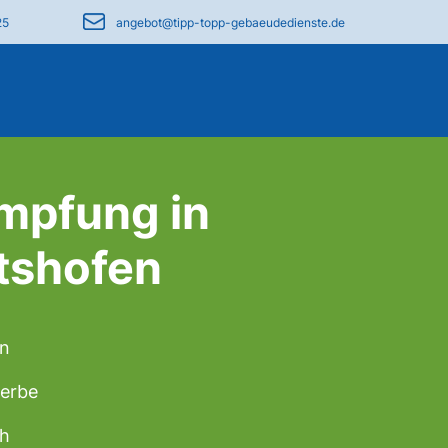
25
angebot@tipp-topp-gebaeudedienste.de
mpfung in
tshofen
en
werbe
ch