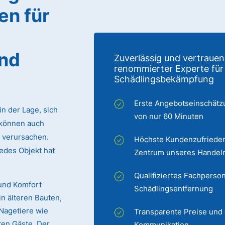
en für
und
Zuverlässig und vertrauen
renommierter Experte für
Schädlingsbekämpfung
Erste Angebotseinschätz
in der Lage, sich
von nur 60 Minuten
können auch
verursachen.
Höchste Kundenzufrieden
edes Objekt hat
Zentrum unseres Handel
Qualifiziertes Fachperson
und Komfort
Schädlingsentfernung
in älteren Bauten,
Nagetiere wie
Transparente Preise und
ten Gäste. Der
Kommunikation