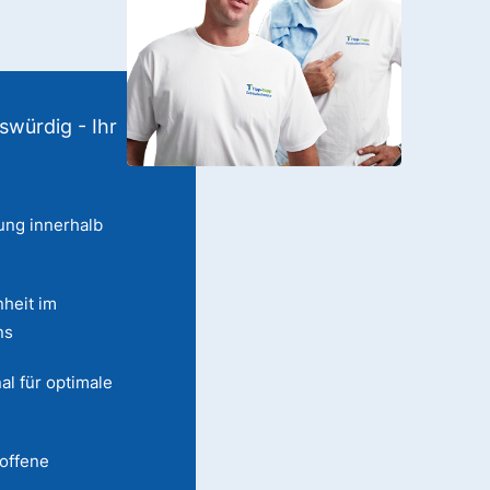
swürdig - Ihr
ung innerhalb
heit im
ns
al für optimale
 offene