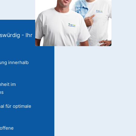
swürdig - Ihr
ung innerhalb
heit im
ns
al für optimale
 offene