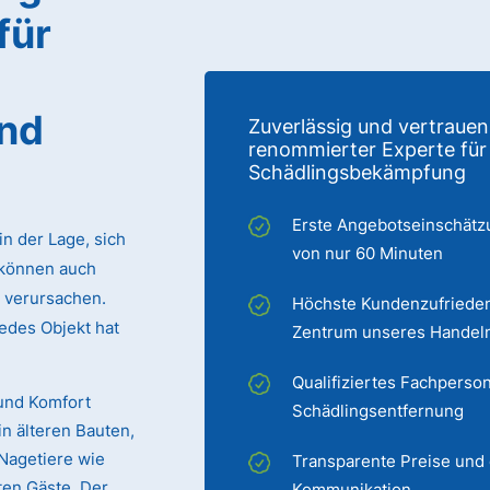
für
und
Zuverlässig und vertrauen
renommierter Experte für
Schädlingsbekämpfung
Erste Angebotseinschätz
in der Lage, sich
von nur 60 Minuten
können auch
verursachen.
Höchste Kundenzufrieden
edes Objekt hat
Zentrum unseres Handel
Qualifiziertes Fachperson
und Komfort
Schädlingsentfernung
in älteren Bauten,
Nagetiere wie
Transparente Preise und
ten Gäste. Der
Kommunikation