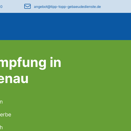
20
angebot@tipp-topp-gebaeudedienste.de
mpfung in
enau
en
werbe
ch