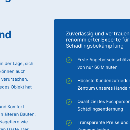
und
Zuverlässig und vertrauen
renommierter Experte für
Schädlingsbekämpfung
Erste Angebotseinschätz
in der Lage, sich
von nur 60 Minuten
können auch
verursachen.
Höchste Kundenzufrieden
edes Objekt hat
Zentrum unseres Handel
Qualifiziertes Fachperson
und Komfort
Schädlingsentfernung
in älteren Bauten,
Nagetiere wie
Transparente Preise und
ten Gäste. Der
Kommunikation