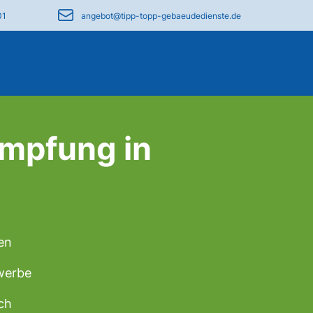
01
angebot@tipp-topp-gebaeudedienste.de
mpfung in
en
ewerbe
ch