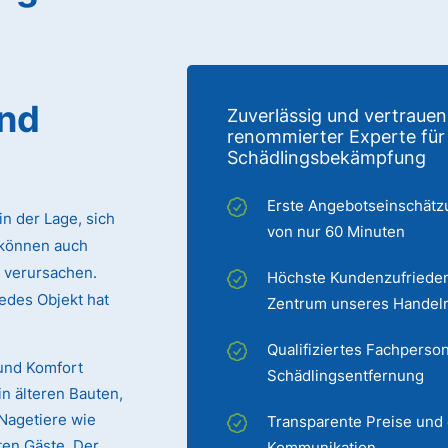
und
Zuverlässig und vertrauen
renommierter Experte für
Schädlingsbekämpfung
Erste Angebotseinschätz
in der Lage, sich
von nur 60 Minuten
können auch
verursachen.
Höchste Kundenzufrieden
edes Objekt hat
Zentrum unseres Handel
Qualifiziertes Fachperson
und Komfort
Schädlingsentfernung
in älteren Bauten,
Nagetiere wie
Transparente Preise und
ten Gäste. Der
Kommunikation