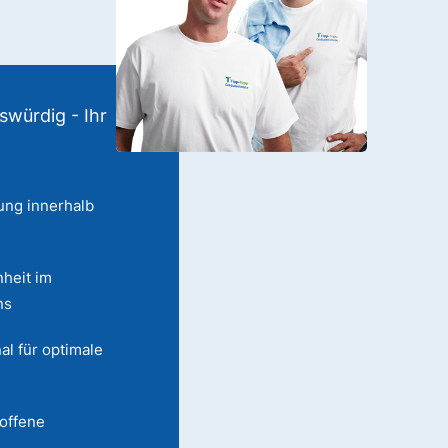
swürdig - Ihr
ung innerhalb
heit im
ns
al für optimale
 offene