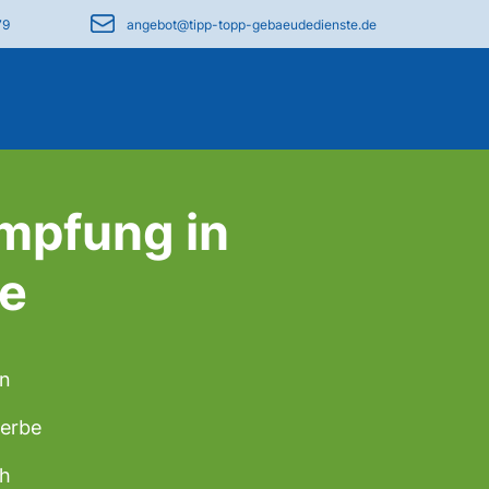
79
angebot@tipp-topp-gebaeudedienste.de
mpfung in
e
en
werbe
ch